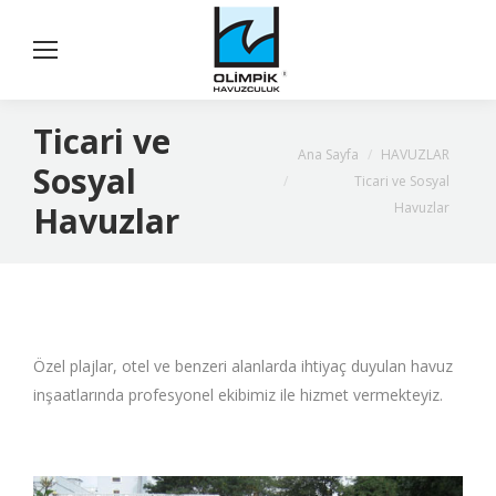
Ticari ve
You are here:
Ana Sayfa
HAVUZLAR
Sosyal
Ticari ve Sosyal
Havuzlar
Havuzlar
Özel plajlar, otel ve benzeri alanlarda ihtiyaç duyulan havuz
inşaatlarında profesyonel ekibimiz ile hizmet vermekteyiz.