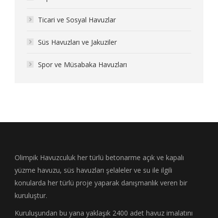
Ticari ve Sosyal Havuzlar
Süs Havuzları ve Jakuziler
Spor ve Müsabaka Havuzları
Olimpik Havuzculuk her türlü betonarme açık ve kapalı
yüzme havuzu, süs havuzları şelaleler ve su ile ilgili
konularda her türlü proje yaparak danışmanlık veren bir
kuruluştur.
Kuruluşundan bu yana yaklaşık 2400 adet havuz imalatını